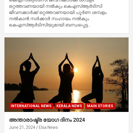
കെഎസ്ആർടിസി ജീവനക്കാർക്ക് ശമ്പളം
ഒറ്റത്തവണയായി നൽകും കെഎസ്ആർടിസി
ജീവനക്കാർക്ക് ഒറ്റത്തവണയായി പൂർണ ശമ്പളം
നൽകാൻ സർക്കാർ സഹായം നൽകും.
കെഎസ്ആർടിസിയുമായി ബന്ധപ്പെട്ട…
INTERNATIONAL NEWS
KERALA NEWS
MAIN STORIES
അന്താരാഷ്ട്ര യോഗ ദിനം 2024
June 21, 2024
Elsa News