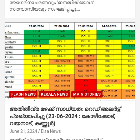
യോഗദിനാചരണവും ‘ബൗദ്ധിക് യോഗ’
സിമ്പോസിയവും സംഘടിപ്പിച്ചു.…
FLASH NEWS
KERALA NEWS
MAIN STORIES
അതിതീവ്ര മഴക്ക് സാധ്യത: റെഡ് അലർട്ട്
പ്രഖ്യാപിച്ചു (23-06-2024 : കോഴിക്കോട്,
വയനാട്, കണ്ണൂർ)
June 21, 2024
Elsa News
അതിതീവ്ര മഴക്ക് സാധ്യത: റെഡ് അലർട്ട്