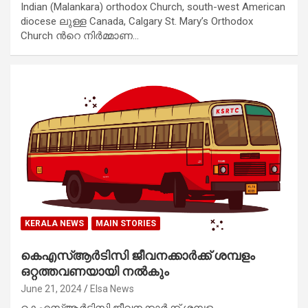
Indian (Malankara) orthodox Church, south-west American
diocese ലുള്ള Canada, Calgary St. Mary’s Orthodox
Church ന്‍റെ നിർമ്മാണ…
KERALA NEWS
MAIN STORIES
കെഎസ്ആർടിസി ജീവനക്കാർക്ക് ശമ്പളം
ഒറ്റത്തവണയായി നൽകും
June 21, 2024
Elsa News