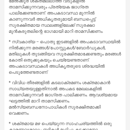
മേൽക്കൂര ശക്തമല്ലാത്ത വീടുകളിൽ
താമസിക്കുന്നവരും പ്രത്യേക ജാഗ്രത
പാലിക്കേണ്ടതാണ്. അപകടാവസ്ഥ മുന്നിൽ
കാണുന്നവർ അധികൃതരുമായി ബന്ധപ്പെട്ട്
സുരക്ഷിതമായ സ്ഥലങ്ങളിലേക്ക് സുരക്ഷാ
മുൻകരുതലിന്റെ ഭാഗമായി മാറി താമസിക്കണം.
* സ്വകാര്യ – പൊതു ഇടങ്ങളിൽ അപകടാവസ്ഥയിൽ
നിൽക്കുന്ന മരങ്ങൾ/പോസ്റ്റുകൾ/ബോർഡുകൾ,
മതിലുകൾ തുടങ്ങിയവ സുരക്ഷിതമാക്കേണ്ടതും മരങ്ങൾ
കോതി ഒതുക്കുകയും ചെയ്യേണ്ടതാണ്.
അപകടാവസ്ഥകൾ അധികൃതരുടെ ശ്രദ്ധയിൽ
പെടുത്തേണ്ടതാണ്.
* വിവിധ തീരങ്ങളിൽ കടലാക്രമണം ശക്തമാകാൻ
സാധ്യതയുള്ളതിനാൽ അപകട മേഖലകളിൽ
താമസിക്കുന്നവർ ജാഗ്രത പാലിക്കണം. ആവശ്യമായ
ഘട്ടത്തിൽ മാറി താമസിക്കണം.
മൽസ്യബന്ധനോപാധികൾ സുരക്ഷിതമാക്കി
വെക്കണം.
* ശക്തമായ മഴ പെയ്യുന്ന സാഹചര്യത്തിൽ ഒരു
കാരണവശാലും നദികൾ മുറിച്ചു കടക്കാനോ,