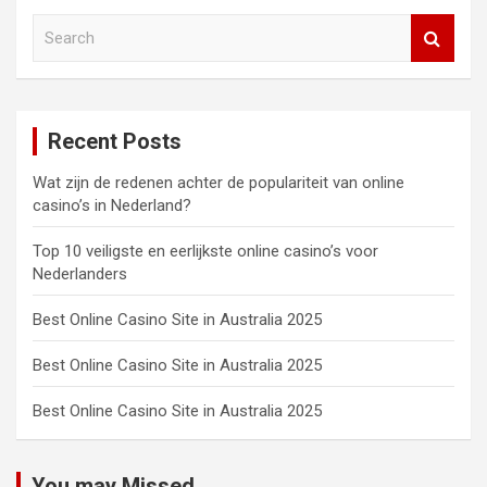
S
e
a
r
c
Recent Posts
h
Wat zijn de redenen achter de populariteit van online
casino’s in Nederland?
Top 10 veiligste en eerlijkste online casino’s voor
Nederlanders
Best Online Casino Site in Australia 2025
Best Online Casino Site in Australia 2025
Best Online Casino Site in Australia 2025
You may Missed