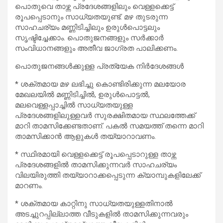
പൊതുവെ താഴ്ന്ന പ്രദേശങ്ങളിലും വെള്ളക്കെട്ട്
രൂപപ്പെടാനും സാധ്യതയുണ്ട്. മഴ തുടരുന്ന
സാഹചര്യം മണ്ണിടിച്ചിലും ഉരുൾപൊട്ടലും
സൃഷ്ടിച്ചേക്കാം. പൊതുജനങ്ങളും സർക്കാർ
സംവിധാനങ്ങളും അതീവ ജാഗ്രത പാലിക്കണം.
പൊതുജനങ്ങൾക്കുള്ള പ്രത്യേക നിർദേശങ്ങൾ
* ശക്തമായ മഴ ലഭിച്ചു കൊണ്ടിരിക്കുന്ന മലയോര
മേഖലയിൽ മണ്ണിടിച്ചിൽ, ഉരുൾപൊട്ടൽ,
മലവെള്ളപ്പാച്ചിൽ സാധ്യതയുള്ള
പ്രദേശങ്ങളിലുള്ളവർ സുരക്ഷിതമായ സ്ഥലത്തേക്ക്
മാറി താമസിക്കേണ്ടതാണ്. പകൽ സമയത്ത് തന്നെ മാറി
താമസിക്കാൻ ആളുകൾ തയ്യാറാവണം.
* സ്ഥിരമായി വെള്ളക്കെട്ട് രൂപപ്പെടാറുള്ള താഴ്ന്ന
പ്രദേശങ്ങളിൽ താമസിക്കുന്നവർ സാഹചര്യം
വിലയിരുത്തി തയ്യാറാക്കപ്പെടുന്ന ക്യാമ്പുകളിലേക്ക്
മാറണം.
* ശക്തമായ കാറ്റിനു സാധ്യതയുള്ളതിനാൽ
അടച്ചുറപ്പില്ലാത്ത വീടുകളിൽ താമസിക്കുന്നവരും