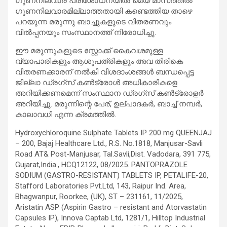
ഗുണനിലവാര പരിശോധനയിൽ മെയ് മാസത്തിൽ
ഗുണനിലവാരമില്ലാത്തതായി കണ്ടെത്തിയ താഴെ
പറയുന്ന മരുന്നു ബാച്ചുകളുടെ വിതരണവും
വിൽപ്പനയും സംസ്ഥാനത്ത് നിരോധിച്ചു.
ഈ മരുന്നുകളുടെ സ്റ്റോക്ക് കൈവശമുള്ള
വ്യാപാരികളും ആശുപത്രികളും അവ തിരികെ
വിതരണക്കാരന് നൽകി വിശദാംശങ്ങൾ ബന്ധപ്പെട്ട
ജില്ലാ ഡ്രഗ്‌സ് കൺട്രോൾ അധികാരികളെ
അറിയിക്കണമെന്ന് സംസ്ഥാന ഡ്രഗ്‌സ് കൺട്രോളർ
അറിയിച്ചു. മരുന്നിന്റെ പേര്, ഉല്പാദകർ, ബാച്ച് നമ്പർ,
കാലാവധി എന്ന ക്രമത്തിൽ.
Hydroxychloroquine Sulphate Tablets IP 200 mg QUEENJAJ
– 200, Bajaj Healthcare Ltd., R.S. No.1818, Manjusar-Savli
Road AT& Post-Manjusar, Tal.Savli,Dist. Vadodara, 391 775,
Gujarat,India., HCQ12122, 08/2025. PANTOPRAZOLE
SODIUM (GASTRO-RESISTANT) TABLETS IP, PETALIFE-20,
Stafford Laboratories Pvt.Ltd, 143, Raipur Ind. Area,
Bhagwanpur, Roorkee, (UK), ST – 231161, 11/2025,
Aristatin ASP (Aspirin Gastro – resistant and Atorvastatin
Capsules IP), Innova Captab Ltd, 1281/1, Hilltop Industrial