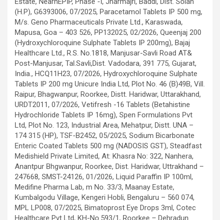
Estate, NearnEPIP, Phase -I, Jharmajri, Baddi, Dist. Solan
(H.P), G6393006, 07/2025, Paracetamol Tablets IP 500 mg,
M/s. Geno Pharmaceuticals Private Ltd., Karaswada,
Mapusa, Goa – 403 526, PP132025, 02/2026, Queenjaj 200
(Hydroxychloroquine Sulphate Tablets IP 200mg), Bajaj
Healthcare Ltd., R.S. No.1818, Manjusar-Savli Road AT&
Post-Manjusar, Tal.Savli,Dist. Vadodara, 391 775, Gujarat,
India., HCQ11H23, 07/2026, Hydroxychloroquine Sulphate
Tablets IP 200 mg Unicure India Ltd, Plot No. 46 (B)49B, Vill.
Raipur, Bhagwanpur, Roorkee, Distt. Haridwar, Uttarakhand,
URDT2011, 07/2026, Vetifresh -16 Tablets (Betahistine
Hydrochloride Tablets IP 16mg), Spen Formulations Pvt
Ltd, Plot No. 123, Industrial Area, Mehatpur, Distt. UNA –
174 315 (HP), TSF-B2452, 05/2025, Sodium Bicarbonate
Enteric Coated Tablets 500 mg (NADOSIS GST), Steadfast
Medishield Private Limited, At: Khasra No: 322, Nanhera,
Anantpur Bhgwanpur, Roorkee, Dist. Haridwar, Uttrakhand –
247668, SMST-24126, 01/2026, Liquid Paraffin IP 100ml,
Medifine Pharma Lab, m No. 33/3, Maanay Estate,
Kumbalgodu Village, Kengeri Hobli, Bengaluru – 560 074,
MPL LP008, 07/2025, Bimatoprost Eye Drops 3ml, Cotec
Healthcare Pvt Ltd, KH-No.593/1, Roorkee – Dehradun