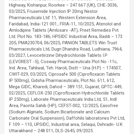
Highway, Kishanpur, Roorkee – 247 667 (UK), CHE-3036,
03/2025, Frusemide Injection IP 20mg Nestor
Pharmaceuticals Ltd’ 11, Western Extension Area,
Faridabad, India-121 001., FRIA-11, 10/2025, Atenolol and
Amlodipine Tablets (Amlosarv -AT), Preet Remedies Pvt.
Ltd. Plot No. 183-186, HPSIDC Industrial Area, Baddi – 173
205, PMA230704, 06/2025, PANION TABLETS Win Trust
Pharmaceuticals Ltd, Dugri Dhandra Road, Ludhiana, 7964,
03/2027, Levocetirizine Dihydrochloride Tablets I.P
(LEVOREST -5), Cosway Pharmaceuticals Plot No -11c,
Ind. Area, Tahliwal, Teh. Haroli, Distt – Una (H.P) – 174507,
CWIT-029, 03/2025, Ciprosafe 500 (Ciprofloxacin Tablets
IP 500mg), Gidsha Pharmaceuticals, Plot No. 611, 612,
Mega GIDC, Kharedi, Dahod – 389 151, Gujarat, GPTC-449,
02/2025, CEFLOX-250 (Ciprofloxacin Hydrochloride Tablets
IP 250mg), Laborate Pharmaceuticals India Ltd, 51, Indl
Area, Paonta Sahib (HP), CEFST-002, 12/2025, Easofree
(Sodium Alginate, Sodium Bicarbonate and Calcium
Carbonate Oral Suspension), Daffohils laboratories Pvt Ltd,
F 109 – 110, UPSIDC, Industrial area, Selaqui, Dehradn- U.K
Uttarakhand – 248 011, DLS-2645, 09/2025.