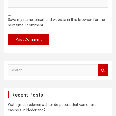
Save my name, email, and website in this browser for the
next time I comment.
S
e
a
r
c
Recent Posts
h
Wat zijn de redenen achter de populariteit van online
casino’s in Nederland?