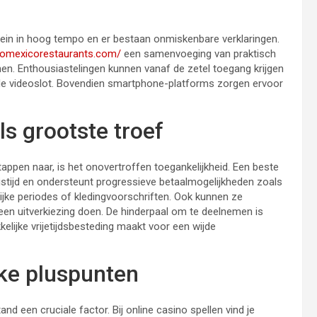
rrein in hoog tempo en er bestaan onmiskenbare verklaringen.
ndomexicorestaurants.com/
een samenvoeging van praktisch
chen. Enthousiastelingen kunnen vanaf de zetel toegang krijgen
de videoslot. Bovendien smartphone-platforms zorgen ervoor
s grootste troef
ppen naar, is het onovertroffen toegankelijkheid. Een beste
 reistijd en ondersteunt progressieve betaalmogelijkheden zoals
ijke periodes of kledingvoorschriften. Ook kunnen ze
n uitverkiezing doen. De hinderpaal om te deelnemen is
kelijke vrijetijdsbesteding maakt voor een wijde
jke pluspunten
 een cruciale factor. Bij online casino spellen vind je