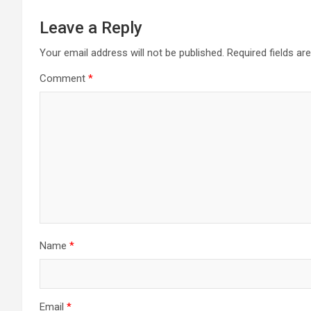
Leave a Reply
Your email address will not be published.
Required fields a
Comment
*
Name
*
Email
*