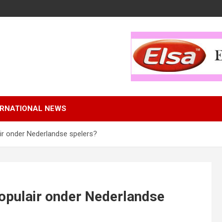
ERNATIONAL NEWS
ir onder Nederlandse spelers?
populair onder Nederlandse