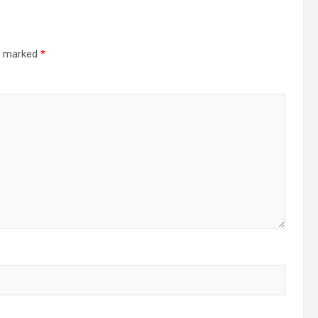
re marked
*