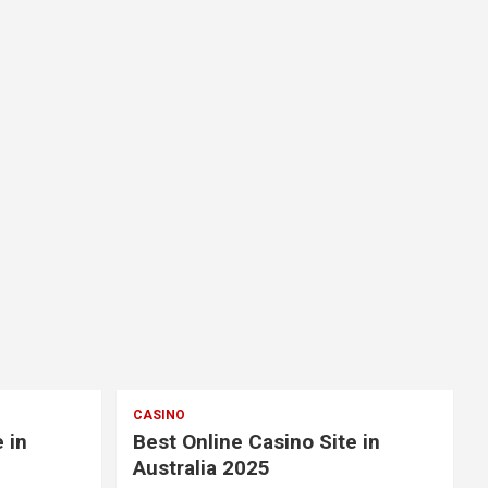
CASINO
 in
Best Online Casino Site in
Australia 2025