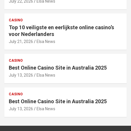
July 22, 2026
Elsa News
CASINO
Top 10 veiligste en eerlijkste online casino’s
voor Nederlanders
July 21, 2026
Elsa News
CASINO
Best Online Casino Site in Australia 2025
July 13, 2026
Elsa News
CASINO
Best Online Casino Site in Australia 2025
July 13, 2026
Elsa News