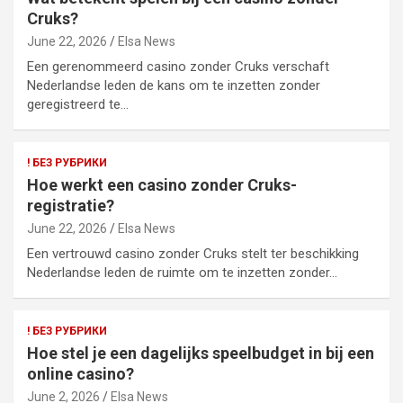
Cruks?
June 22, 2026
Elsa News
Een gerenommeerd casino zonder Cruks verschaft
Nederlandse leden de kans om te inzetten zonder
geregistreerd te…
! БЕЗ РУБРИКИ
Hoe werkt een casino zonder Cruks-
registratie?
June 22, 2026
Elsa News
Een vertrouwd casino zonder Cruks stelt ter beschikking
Nederlandse leden de ruimte om te inzetten zonder…
! БЕЗ РУБРИКИ
Hoe stel je een dagelijks speelbudget in bij een
online casino?
June 2, 2026
Elsa News